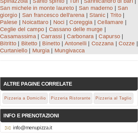
Spinazzola
|
Santo spirito
|
Turi
|
Sannicandro di bari
|
San michele in monte laureto
|
San maderno
|
San
giorgio
|
San francesco dell'arena
|
Stanic
|
Trito
|
Palese
|
Noicattaro
|
Noci
|
Coreggia
|
Cellamare
|
Ceglie del campo
|
Cassano delle murge
|
Casamassima
|
Carrassi
|
Carbonara
|
Capurso
|
Bitritto
|
Bitetto
|
Binetto
|
Antonelli
|
Cozzana
|
Cozze
|
Curtaniello
|
Murgia
|
Mungivacca
ALTRE PAGINE CORRELATE
Pizzeria a Domicilio
Pizzeria Ristorante
Pizzeria al Taglio
INFO E PRENOTAZIONI
info@menupizza.it