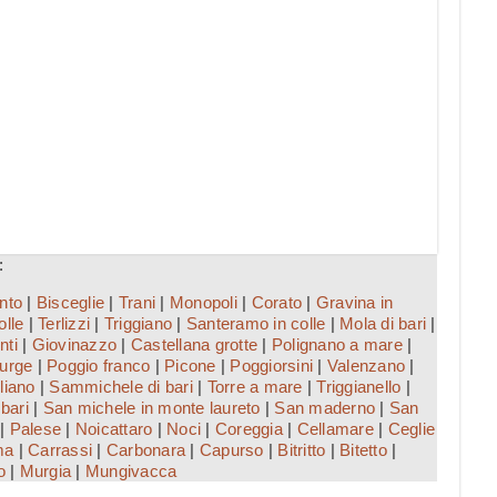
:
nto
|
Bisceglie
|
Trani
|
Monopoli
|
Corato
|
Gravina in
olle
|
Terlizzi
|
Triggiano
|
Santeramo in colle
|
Mola di bari
|
nti
|
Giovinazzo
|
Castellana grotte
|
Polignano a mare
|
urge
|
Poggio franco
|
Picone
|
Poggiorsini
|
Valenzano
|
liano
|
Sammichele di bari
|
Torre a mare
|
Triggianello
|
bari
|
San michele in monte laureto
|
San maderno
|
San
|
Palese
|
Noicattaro
|
Noci
|
Coreggia
|
Cellamare
|
Ceglie
ma
|
Carrassi
|
Carbonara
|
Capurso
|
Bitritto
|
Bitetto
|
o
|
Murgia
|
Mungivacca