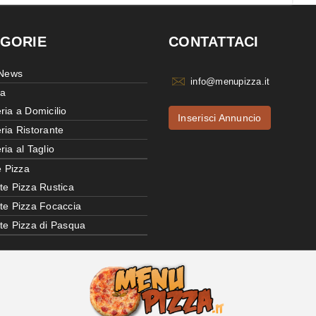
GORIE
CONTATTACI
 News
info@menupizza.it
ia
ria a Domicilio
Inserisci Annuncio
ria Ristorante
ria al Taglio
e Pizza
te Pizza Rustica
tte Pizza Focaccia
tte Pizza di Pasqua