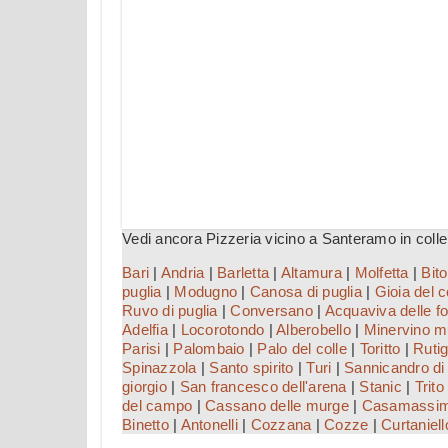
Vedi ancora Pizzeria vicino a Santeramo in colle
Bari
|
Andria
|
Barletta
|
Altamura
|
Molfetta
|
Bito
puglia
|
Modugno
|
Canosa di puglia
|
Gioia del c
Ruvo di puglia
|
Conversano
|
Acquaviva delle fo
Adelfia
|
Locorotondo
|
Alberobello
|
Minervino m
Parisi
|
Palombaio
|
Palo del colle
|
Toritto
|
Rutig
Spinazzola
|
Santo spirito
|
Turi
|
Sannicandro di 
giorgio
|
San francesco dell'arena
|
Stanic
|
Trito
del campo
|
Cassano delle murge
|
Casamassi
Binetto
|
Antonelli
|
Cozzana
|
Cozze
|
Curtaniell