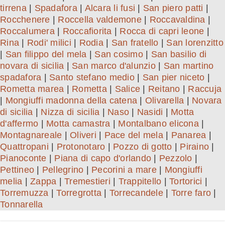
tirrena
|
Spadafora
|
Alcara li fusi
|
San piero patti
|
Rocchenere
|
Roccella valdemone
|
Roccavaldina
|
Roccalumera
|
Roccafiorita
|
Rocca di capri leone
|
Rina
|
Rodi' milici
|
Rodia
|
San fratello
|
San lorenzitto
|
San filippo del mela
|
San cosimo
|
San basilio di
novara di sicilia
|
San marco d'alunzio
|
San martino
spadafora
|
Santo stefano medio
|
San pier niceto
|
Rometta marea
|
Rometta
|
Salice
|
Reitano
|
Raccuja
|
Mongiuffi madonna della catena
|
Olivarella
|
Novara
di sicilia
|
Nizza di sicilia
|
Naso
|
Nasidi
|
Motta
d'affermo
|
Motta camastra
|
Montalbano elicona
|
Montagnareale
|
Oliveri
|
Pace del mela
|
Panarea
|
Quattropani
|
Protonotaro
|
Pozzo di gotto
|
Piraino
|
Pianoconte
|
Piana di capo d'orlando
|
Pezzolo
|
Pettineo
|
Pellegrino
|
Pecorini a mare
|
Mongiuffi
melia
|
Zappa
|
Tremestieri
|
Trappitello
|
Tortorici
|
Torremuzza
|
Torregrotta
|
Torrecandele
|
Torre faro
|
Tonnarella