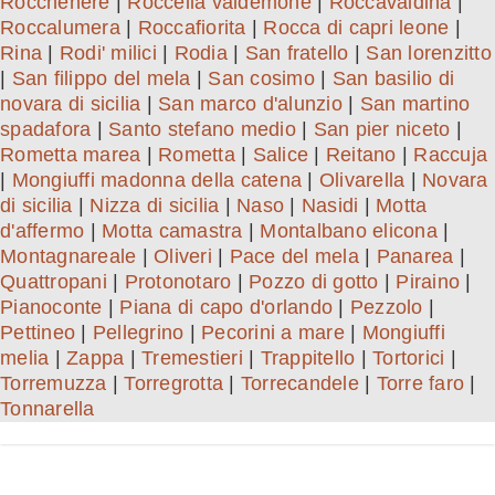
Rocchenere
|
Roccella valdemone
|
Roccavaldina
|
Roccalumera
|
Roccafiorita
|
Rocca di capri leone
|
Rina
|
Rodi' milici
|
Rodia
|
San fratello
|
San lorenzitto
|
San filippo del mela
|
San cosimo
|
San basilio di
novara di sicilia
|
San marco d'alunzio
|
San martino
spadafora
|
Santo stefano medio
|
San pier niceto
|
Rometta marea
|
Rometta
|
Salice
|
Reitano
|
Raccuja
|
Mongiuffi madonna della catena
|
Olivarella
|
Novara
di sicilia
|
Nizza di sicilia
|
Naso
|
Nasidi
|
Motta
d'affermo
|
Motta camastra
|
Montalbano elicona
|
Montagnareale
|
Oliveri
|
Pace del mela
|
Panarea
|
Quattropani
|
Protonotaro
|
Pozzo di gotto
|
Piraino
|
Pianoconte
|
Piana di capo d'orlando
|
Pezzolo
|
Pettineo
|
Pellegrino
|
Pecorini a mare
|
Mongiuffi
melia
|
Zappa
|
Tremestieri
|
Trappitello
|
Tortorici
|
Torremuzza
|
Torregrotta
|
Torrecandele
|
Torre faro
|
Tonnarella