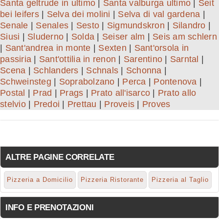
Santa geltrude in ultimo
|
Santa valburga ultimo
|
Seit
bei leifers
|
Selva dei molini
|
Selva di val gardena
|
Senale
|
Senales
|
Sesto
|
Sigmundskron
|
Silandro
|
Siusi
|
Sluderno
|
Solda
|
Seiser alm
|
Seis am schlern
|
Sant'andrea in monte
|
Sexten
|
Sant'orsola in
passiria
|
Sant'ottilia in renon
|
Sarentino
|
Sarntal
|
Scena
|
Schlanders
|
Schnals
|
Schonna
|
Schweinsteg
|
Soprabolzano
|
Perca
|
Pontenova
|
Postal
|
Prad
|
Prags
|
Prato all'isarco
|
Prato allo
stelvio
|
Predoi
|
Prettau
|
Proveis
|
Proves
ALTRE PAGINE CORRELATE
Pizzeria a Domicilio
Pizzeria Ristorante
Pizzeria al Taglio
INFO E PRENOTAZIONI