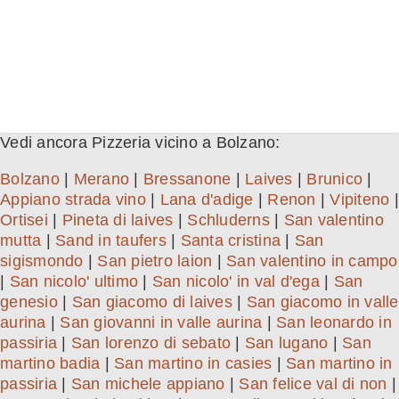
Vedi ancora Pizzeria vicino a Bolzano:
Bolzano
|
Merano
|
Bressanone
|
Laives
|
Brunico
|
Appiano strada vino
|
Lana d'adige
|
Renon
|
Vipiteno
|
Ortisei
|
Pineta di laives
|
Schluderns
|
San valentino
mutta
|
Sand in taufers
|
Santa cristina
|
San
sigismondo
|
San pietro laion
|
San valentino in campo
|
San nicolo' ultimo
|
San nicolo' in val d'ega
|
San
genesio
|
San giacomo di laives
|
San giacomo in valle
aurina
|
San giovanni in valle aurina
|
San leonardo in
passiria
|
San lorenzo di sebato
|
San lugano
|
San
martino badia
|
San martino in casies
|
San martino in
passiria
|
San michele appiano
|
San felice val di non
|