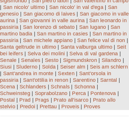
sigismondo
|
San pietro laion
|
San valentino in campo
|
San nicolo' ultimo
|
San nicolo' in val d'ega
|
San
genesio
|
San giacomo di laives
|
San giacomo in valle
aurina
|
San giovanni in valle aurina
|
San leonardo in
passiria
|
San lorenzo di sebato
|
San lugano
|
San
martino badia
|
San martino in casies
|
San martino in
passiria
|
San michele appiano
|
San felice val di non
|
Santa geltrude in ultimo
|
Santa valburga ultimo
|
Seit
bei leifers
|
Selva dei molini
|
Selva di val gardena
|
Senale
|
Senales
|
Sesto
|
Sigmundskron
|
Silandro
|
Siusi
|
Sluderno
|
Solda
|
Seiser alm
|
Seis am schlern
|
Sant'andrea in monte
|
Sexten
|
Sant'orsola in
passiria
|
Sant'ottilia in renon
|
Sarentino
|
Sarntal
|
Scena
|
Schlanders
|
Schnals
|
Schonna
|
Schweinsteg
|
Soprabolzano
|
Perca
|
Pontenova
|
Postal
|
Prad
|
Prags
|
Prato all'isarco
|
Prato allo
stelvio
|
Predoi
|
Prettau
|
Proveis
|
Proves