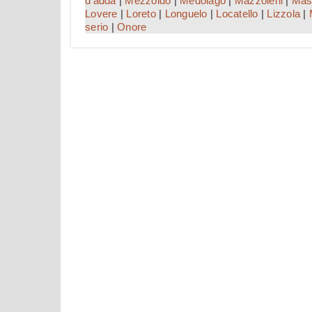
d'adda
|
Mezzoldo
|
Medolago
|
Mazzoleni
|
Mas
Lovere
|
Loreto
|
Longuelo
|
Locatello
|
Lizzola
|
serio
|
Onore