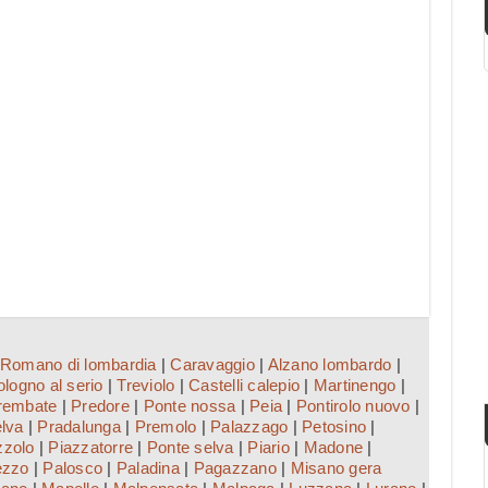
Romano di lombardia
|
Caravaggio
|
Alzano lombardo
|
logno al serio
|
Treviolo
|
Castelli calepio
|
Martinengo
|
rembate
|
Predore
|
Ponte nossa
|
Peia
|
Pontirolo nuovo
|
elva
|
Pradalunga
|
Premolo
|
Palazzago
|
Petosino
|
zzolo
|
Piazzatorre
|
Ponte selva
|
Piario
|
Madone
|
ezzo
|
Palosco
|
Paladina
|
Pagazzano
|
Misano gera