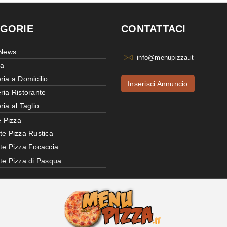
GORIE
CONTATTACI
 News
info@menupizza.it
ia
ria a Domicilio
Inserisci Annuncio
ria Ristorante
ria al Taglio
e Pizza
te Pizza Rustica
tte Pizza Focaccia
tte Pizza di Pasqua