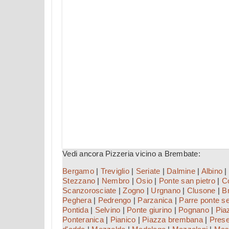
Vedi ancora Pizzeria vicino a Brembate:
Bergamo
|
Treviglio
|
Seriate
|
Dalmine
|
Albino
|
Stezzano
|
Nembro
|
Osio
|
Ponte san pietro
|
Co
Scanzorosciate
|
Zogno
|
Urgnano
|
Clusone
|
B
Peghera
|
Pedrengo
|
Parzanica
|
Parre ponte s
Pontida
|
Selvino
|
Ponte giurino
|
Pognano
|
Pia
Ponteranica
|
Pianico
|
Piazza brembana
|
Pres