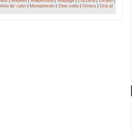
ano
|
Mapello
|
Malpensata
|
Malpaga
|
Luzzana
|
Lurano
|
Moio de' calvi
|
Monasterolo
|
Osio sotto
|
Ornica
|
Orio al