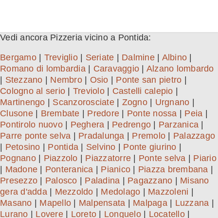
Vedi ancora Pizzeria vicino a Pontida:
Bergamo
|
Treviglio
|
Seriate
|
Dalmine
|
Albino
|
Romano di lombardia
|
Caravaggio
|
Alzano lombardo
|
Stezzano
|
Nembro
|
Osio
|
Ponte san pietro
|
Cologno al serio
|
Treviolo
|
Castelli calepio
|
Martinengo
|
Scanzorosciate
|
Zogno
|
Urgnano
|
Clusone
|
Brembate
|
Predore
|
Ponte nossa
|
Peia
|
Pontirolo nuovo
|
Peghera
|
Pedrengo
|
Parzanica
|
Parre ponte selva
|
Pradalunga
|
Premolo
|
Palazzago
|
Petosino
|
Pontida
|
Selvino
|
Ponte giurino
|
Pognano
|
Piazzolo
|
Piazzatorre
|
Ponte selva
|
Piario
|
Madone
|
Ponteranica
|
Pianico
|
Piazza brembana
|
Presezzo
|
Palosco
|
Paladina
|
Pagazzano
|
Misano
gera d'adda
|
Mezzoldo
|
Medolago
|
Mazzoleni
|
Masano
|
Mapello
|
Malpensata
|
Malpaga
|
Luzzana
|
Lurano
|
Lovere
|
Loreto
|
Longuelo
|
Locatello
|