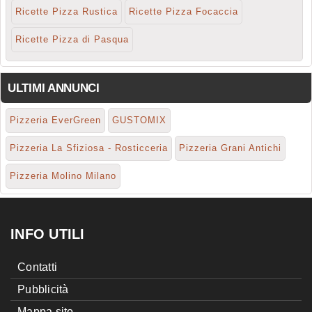
Ricette Pizza Rustica
Ricette Pizza Focaccia
Ricette Pizza di Pasqua
ULTIMI ANNUNCI
Pizzeria EverGreen
GUSTOMIX
Pizzeria La Sfiziosa - Rosticceria
Pizzeria Grani Antichi
Pizzeria Molino Milano
INFO UTILI
Contatti
Pubblicità
Mappa sito