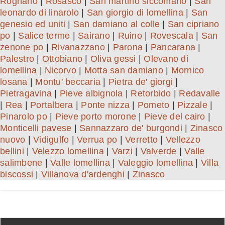
Rognano
|
Rosasco
|
San martino siccomario
|
San
leonardo di linarolo
|
San giorgio di lomellina
|
San
genesio ed uniti
|
San damiano al colle
|
San cipriano
po
|
Salice terme
|
Sairano
|
Ruino
|
Rovescala
|
San
zenone po
|
Rivanazzano
|
Parona
|
Pancarana
|
Palestro
|
Ottobiano
|
Oliva gessi
|
Olevano di
lomellina
|
Nicorvo
|
Motta san damiano
|
Mornico
losana
|
Montu' beccaria
|
Pietra de' giorgi
|
Pietragavina
|
Pieve albignola
|
Retorbido
|
Redavalle
|
Rea
|
Portalbera
|
Ponte nizza
|
Pometo
|
Pizzale
|
Pinarolo po
|
Pieve porto morone
|
Pieve del cairo
|
Monticelli pavese
|
Sannazzaro de' burgondi
|
Zinasco
nuovo
|
Vidigulfo
|
Verrua po
|
Verretto
|
Vellezzo
bellini
|
Velezzo lomellina
|
Varzi
|
Valverde
|
Valle
salimbene
|
Valle lomellina
|
Valeggio lomellina
|
Villa
biscossi
|
Villanova d'ardenghi
|
Zinasco