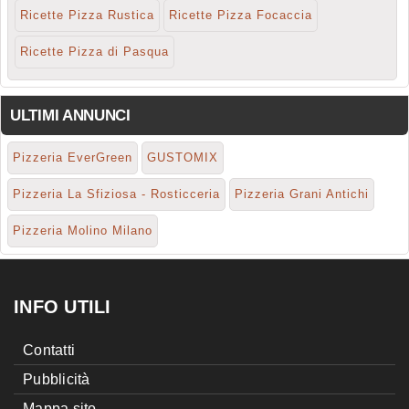
Ricette Pizza Rustica
Ricette Pizza Focaccia
Ricette Pizza di Pasqua
ULTIMI ANNUNCI
Pizzeria EverGreen
GUSTOMIX
Pizzeria La Sfiziosa - Rosticceria
Pizzeria Grani Antichi
Pizzeria Molino Milano
INFO UTILI
Contatti
Pubblicità
Mappa sito