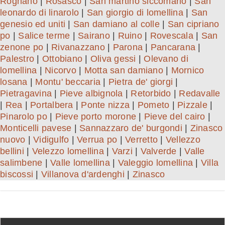
Rognano
|
Rosasco
|
San martino siccomario
|
San
leonardo di linarolo
|
San giorgio di lomellina
|
San
genesio ed uniti
|
San damiano al colle
|
San cipriano
po
|
Salice terme
|
Sairano
|
Ruino
|
Rovescala
|
San
zenone po
|
Rivanazzano
|
Parona
|
Pancarana
|
Palestro
|
Ottobiano
|
Oliva gessi
|
Olevano di
lomellina
|
Nicorvo
|
Motta san damiano
|
Mornico
losana
|
Montu' beccaria
|
Pietra de' giorgi
|
Pietragavina
|
Pieve albignola
|
Retorbido
|
Redavalle
|
Rea
|
Portalbera
|
Ponte nizza
|
Pometo
|
Pizzale
|
Pinarolo po
|
Pieve porto morone
|
Pieve del cairo
|
Monticelli pavese
|
Sannazzaro de' burgondi
|
Zinasco
nuovo
|
Vidigulfo
|
Verrua po
|
Verretto
|
Vellezzo
bellini
|
Velezzo lomellina
|
Varzi
|
Valverde
|
Valle
salimbene
|
Valle lomellina
|
Valeggio lomellina
|
Villa
biscossi
|
Villanova d'ardenghi
|
Zinasco