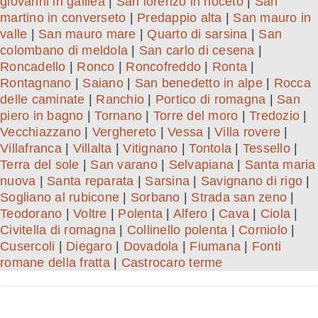
giovanni in galilea
|
San lorenzo in noceto
|
San
martino in converseto
|
Predappio alta
|
San mauro in
valle
|
San mauro mare
|
Quarto di sarsina
|
San
colombano di meldola
|
San carlo di cesena
|
Roncadello
|
Ronco
|
Roncofreddo
|
Ronta
|
Rontagnano
|
Saiano
|
San benedetto in alpe
|
Rocca
delle caminate
|
Ranchio
|
Portico di romagna
|
San
piero in bagno
|
Tornano
|
Torre del moro
|
Tredozio
|
Vecchiazzano
|
Verghereto
|
Vessa
|
Villa rovere
|
Villafranca
|
Villalta
|
Vitignano
|
Tontola
|
Tessello
|
Terra del sole
|
San varano
|
Selvapiana
|
Santa maria
nuova
|
Santa reparata
|
Sarsina
|
Savignano di rigo
|
Sogliano al rubicone
|
Sorbano
|
Strada san zeno
|
Teodorano
|
Voltre
|
Polenta
|
Alfero
|
Cava
|
Ciola
|
Civitella di romagna
|
Collinello polenta
|
Corniolo
|
Cusercoli
|
Diegaro
|
Dovadola
|
Fiumana
|
Fonti
romane della fratta
|
Castrocaro terme