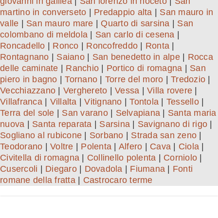
giovanni in galilea
|
San lorenzo in noceto
|
San
martino in converseto
|
Predappio alta
|
San mauro in
valle
|
San mauro mare
|
Quarto di sarsina
|
San
colombano di meldola
|
San carlo di cesena
|
Roncadello
|
Ronco
|
Roncofreddo
|
Ronta
|
Rontagnano
|
Saiano
|
San benedetto in alpe
|
Rocca
delle caminate
|
Ranchio
|
Portico di romagna
|
San
piero in bagno
|
Tornano
|
Torre del moro
|
Tredozio
|
Vecchiazzano
|
Verghereto
|
Vessa
|
Villa rovere
|
Villafranca
|
Villalta
|
Vitignano
|
Tontola
|
Tessello
|
Terra del sole
|
San varano
|
Selvapiana
|
Santa maria
nuova
|
Santa reparata
|
Sarsina
|
Savignano di rigo
|
Sogliano al rubicone
|
Sorbano
|
Strada san zeno
|
Teodorano
|
Voltre
|
Polenta
|
Alfero
|
Cava
|
Ciola
|
Civitella di romagna
|
Collinello polenta
|
Corniolo
|
Cusercoli
|
Diegaro
|
Dovadola
|
Fiumana
|
Fonti
romane della fratta
|
Castrocaro terme