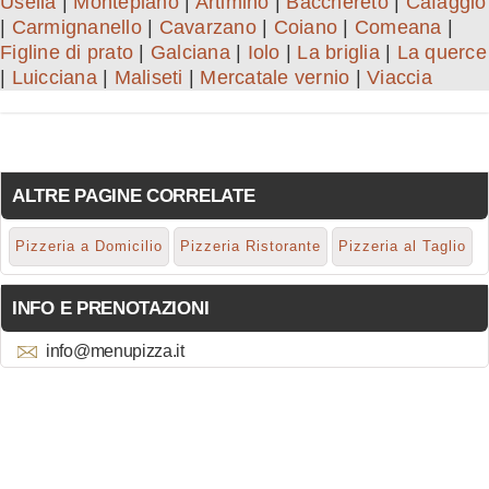
Usella
|
Montepiano
|
Artimino
|
Bacchereto
|
Cafaggio
|
Carmignanello
|
Cavarzano
|
Coiano
|
Comeana
|
Figline di prato
|
Galciana
|
Iolo
|
La briglia
|
La querce
|
Luicciana
|
Maliseti
|
Mercatale vernio
|
Viaccia
ALTRE PAGINE CORRELATE
Pizzeria a Domicilio
Pizzeria Ristorante
Pizzeria al Taglio
INFO E PRENOTAZIONI
info@menupizza.it