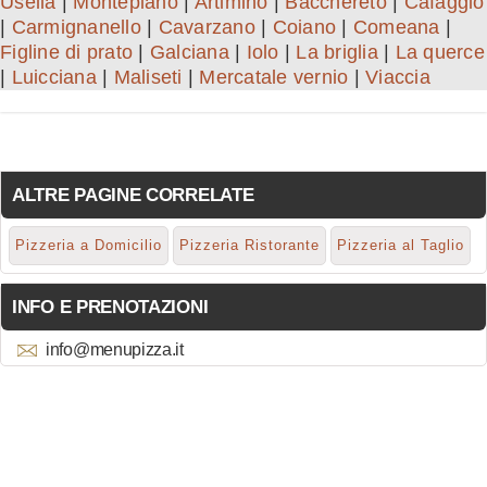
Usella
|
Montepiano
|
Artimino
|
Bacchereto
|
Cafaggio
|
Carmignanello
|
Cavarzano
|
Coiano
|
Comeana
|
Figline di prato
|
Galciana
|
Iolo
|
La briglia
|
La querce
|
Luicciana
|
Maliseti
|
Mercatale vernio
|
Viaccia
ALTRE PAGINE CORRELATE
Pizzeria a Domicilio
Pizzeria Ristorante
Pizzeria al Taglio
INFO E PRENOTAZIONI
info@menupizza.it