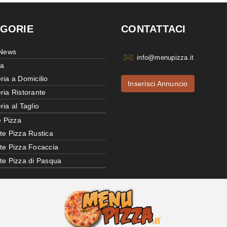
GORIE
CONTATTACI
 News
info@menupizza.it
ia
ria a Domicilio
Inserisci Annuncio
ria Ristorante
ria al Taglio
e Pizza
te Pizza Rustica
tte Pizza Focaccia
tte Pizza di Pasqua