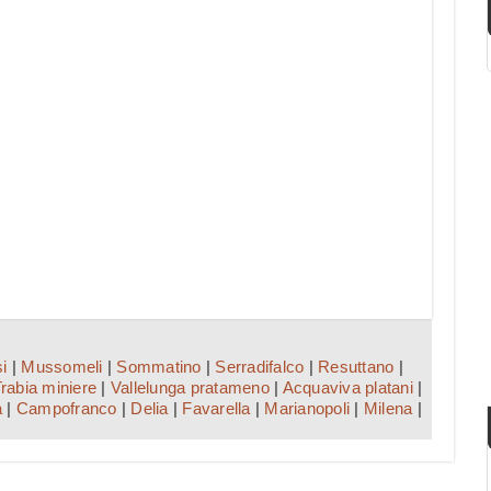
i
|
Mussomeli
|
Sommatino
|
Serradifalco
|
Resuttano
|
rabia miniere
|
Vallelunga pratameno
|
Acquaviva platani
|
a
|
Campofranco
|
Delia
|
Favarella
|
Marianopoli
|
Milena
|