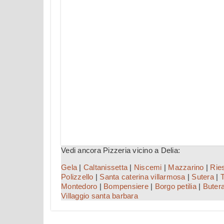
Vedi ancora Pizzeria vicino a Delia:
Gela
|
Caltanissetta
|
Niscemi
|
Mazzarino
|
Ries
Polizzello
|
Santa caterina villarmosa
|
Sutera
|
T
Montedoro
|
Bompensiere
|
Borgo petilia
|
Buter
Villaggio santa barbara