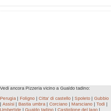
Vedi ancora Pizzeria vicino a Gualdo tadino:
Perugia
|
Foligno
|
Citta' di castello
|
Spoleto
|
Gubbio
|
Assisi
|
Bastia umbra
|
Corciano
|
Marsciano
|
Todi
|
Umbertide
|
Gualdo tadino
|
Castiglione del lago
|