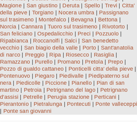
Magione
|
San giustino
|
Deruta
|
Spello
|
Trevi
|
Citta'
della pieve
|
Torgiano
|
Nocera umbra
|
Passignano
sul trasimeno
|
Montefalco
|
Bevagna
|
Bettona
|
Norcia
|
Cannara
|
Tuoro sul trasimeno
|
Rivotorto
|
San feliciano
|
Ospedalicchio
|
Preci
|
Pozzuolo
|
Ripabianca
|
Roccanolfi
|
Salci
|
San benedetto
vecchio
|
San biagio della valle
|
Porto
|
Sant'anatolia
di narco
|
Preggio
|
Ripa
|
Riosecco
|
Rasiglia
|
Ramazzano
|
Purello
|
Promano
|
Pretola
|
Prepo
|
Pozzo di gualdo cattaneo
|
Ponticelli citta' della pieve
|
Pontenuovo
|
Piegaro
|
Piedivalle
|
Piedipaterno sul
nera
|
Piedicolle
|
Piccione
|
Pianello
|
Pian di san
martino
|
Petroia
|
Petrignano del lago
|
Petrignano
d'assisi
|
Petrelle
|
Perugia stazione
|
Perticani
|
Pierantonio
|
Pietralunga
|
Pontecuti
|
Ponte valleceppi
|
Ponte san giovanni