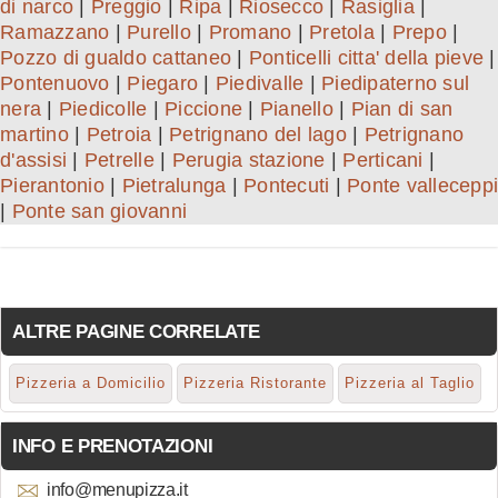
di narco
|
Preggio
|
Ripa
|
Riosecco
|
Rasiglia
|
Ramazzano
|
Purello
|
Promano
|
Pretola
|
Prepo
|
Pozzo di gualdo cattaneo
|
Ponticelli citta' della pieve
|
Pontenuovo
|
Piegaro
|
Piedivalle
|
Piedipaterno sul
nera
|
Piedicolle
|
Piccione
|
Pianello
|
Pian di san
martino
|
Petroia
|
Petrignano del lago
|
Petrignano
d'assisi
|
Petrelle
|
Perugia stazione
|
Perticani
|
Pierantonio
|
Pietralunga
|
Pontecuti
|
Ponte valleceppi
|
Ponte san giovanni
ALTRE PAGINE CORRELATE
Pizzeria a Domicilio
Pizzeria Ristorante
Pizzeria al Taglio
INFO E PRENOTAZIONI
info@menupizza.it