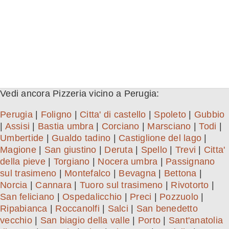
Vedi ancora Pizzeria vicino a Perugia:
Perugia
|
Foligno
|
Citta' di castello
|
Spoleto
|
Gubbio
|
Assisi
|
Bastia umbra
|
Corciano
|
Marsciano
|
Todi
|
Umbertide
|
Gualdo tadino
|
Castiglione del lago
|
Magione
|
San giustino
|
Deruta
|
Spello
|
Trevi
|
Citta'
della pieve
|
Torgiano
|
Nocera umbra
|
Passignano
sul trasimeno
|
Montefalco
|
Bevagna
|
Bettona
|
Norcia
|
Cannara
|
Tuoro sul trasimeno
|
Rivotorto
|
San feliciano
|
Ospedalicchio
|
Preci
|
Pozzuolo
|
Ripabianca
|
Roccanolfi
|
Salci
|
San benedetto
vecchio
|
San biagio della valle
|
Porto
|
Sant'anatolia