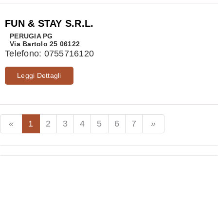
FUN & STAY S.R.L.
PERUGIA
PG
Via Bartolo 25 06122
Telefono:
0755716120
Leggi Dettagli
1
2
3
4
5
6
7