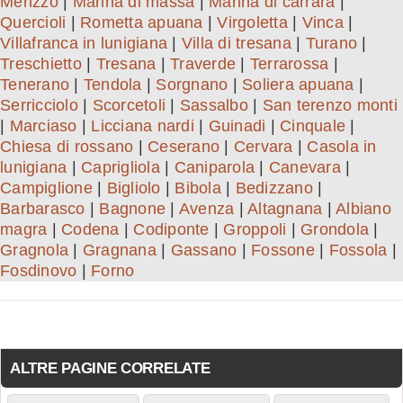
Merizzo
|
Marina di massa
|
Marina di carrara
|
Quercioli
|
Rometta apuana
|
Virgoletta
|
Vinca
|
Villafranca in lunigiana
|
Villa di tresana
|
Turano
|
Treschietto
|
Tresana
|
Traverde
|
Terrarossa
|
Tenerano
|
Tendola
|
Sorgnano
|
Soliera apuana
|
Serricciolo
|
Scorcetoli
|
Sassalbo
|
San terenzo monti
|
Marciaso
|
Licciana nardi
|
Guinadi
|
Cinquale
|
Chiesa di rossano
|
Ceserano
|
Cervara
|
Casola in
lunigiana
|
Caprigliola
|
Caniparola
|
Canevara
|
Campiglione
|
Bigliolo
|
Bibola
|
Bedizzano
|
Barbarasco
|
Bagnone
|
Avenza
|
Altagnana
|
Albiano
magra
|
Codena
|
Codiponte
|
Groppoli
|
Grondola
|
Gragnola
|
Gragnana
|
Gassano
|
Fossone
|
Fossola
|
Fosdinovo
|
Forno
ALTRE PAGINE CORRELATE