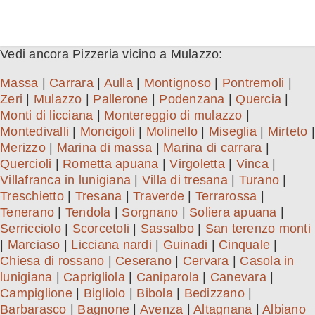
Vedi ancora Pizzeria vicino a Mulazzo:
Massa
|
Carrara
|
Aulla
|
Montignoso
|
Pontremoli
|
Zeri
|
Mulazzo
|
Pallerone
|
Podenzana
|
Quercia
|
Monti di licciana
|
Montereggio di mulazzo
|
Montedivalli
|
Moncigoli
|
Molinello
|
Miseglia
|
Mirteto
|
Merizzo
|
Marina di massa
|
Marina di carrara
|
Quercioli
|
Rometta apuana
|
Virgoletta
|
Vinca
|
Villafranca in lunigiana
|
Villa di tresana
|
Turano
|
Treschietto
|
Tresana
|
Traverde
|
Terrarossa
|
Tenerano
|
Tendola
|
Sorgnano
|
Soliera apuana
|
Serricciolo
|
Scorcetoli
|
Sassalbo
|
San terenzo monti
|
Marciaso
|
Licciana nardi
|
Guinadi
|
Cinquale
|
Chiesa di rossano
|
Ceserano
|
Cervara
|
Casola in
lunigiana
|
Caprigliola
|
Caniparola
|
Canevara
|
Campiglione
|
Bigliolo
|
Bibola
|
Bedizzano
|
Barbarasco
|
Bagnone
|
Avenza
|
Altagnana
|
Albiano