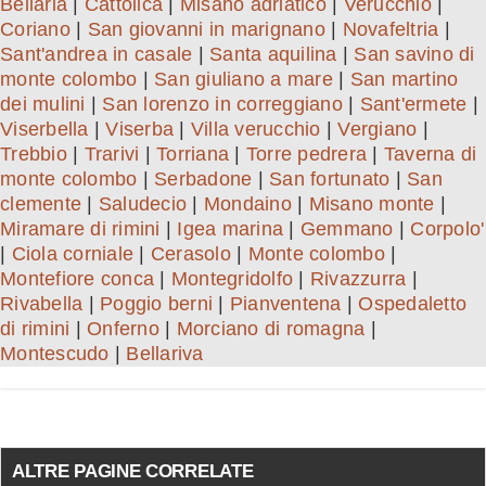
Bellaria
|
Cattolica
|
Misano adriatico
|
Verucchio
|
Coriano
|
San giovanni in marignano
|
Novafeltria
|
Sant'andrea in casale
|
Santa aquilina
|
San savino di
monte colombo
|
San giuliano a mare
|
San martino
dei mulini
|
San lorenzo in correggiano
|
Sant'ermete
|
Viserbella
|
Viserba
|
Villa verucchio
|
Vergiano
|
Trebbio
|
Trarivi
|
Torriana
|
Torre pedrera
|
Taverna di
monte colombo
|
Serbadone
|
San fortunato
|
San
clemente
|
Saludecio
|
Mondaino
|
Misano monte
|
Miramare di rimini
|
Igea marina
|
Gemmano
|
Corpolo'
|
Ciola corniale
|
Cerasolo
|
Monte colombo
|
Montefiore conca
|
Montegridolfo
|
Rivazzurra
|
Rivabella
|
Poggio berni
|
Pianventena
|
Ospedaletto
di rimini
|
Onferno
|
Morciano di romagna
|
Montescudo
|
Bellariva
ALTRE PAGINE CORRELATE