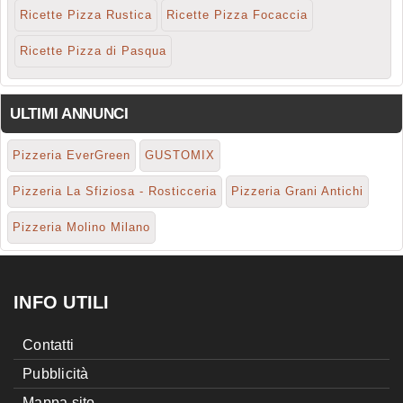
Ricette Pizza Rustica
Ricette Pizza Focaccia
Ricette Pizza di Pasqua
ULTIMI ANNUNCI
Pizzeria EverGreen
GUSTOMIX
Pizzeria La Sfiziosa - Rosticceria
Pizzeria Grani Antichi
Pizzeria Molino Milano
INFO UTILI
Contatti
Pubblicità
Mappa sito