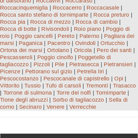
di balsorano
|
Roccavivi
|
Roccaraso
|
Roccacinquemiglia
|
Roccacerro
|
Roccacasale
|
Rocca santo stefano di tornimparte
|
Rocca preturo
|
Rocca pia
|
Rocca di mezzo
|
Rocca di cambio
|
Rocca di botte
|
Rivisondoli
|
Roio piano
|
Poggio di
roio
|
Poggio cancelli
|
Pereto
|
Paterno
|
Pagliara dei
marsi
|
Paganica
|
Pacentro
|
Ovindoli
|
Ortucchio
|
Ortona dei marsi
|
Ortolano
|
Oricola
|
Pero dei santi
|
Pescasseroli
|
Poggio cinolfo
|
Poggetello di
tagliacozzo
|
Pizzoli
|
Pile
|
Pietrasecca
|
Pietransieri
|
Picenze
|
Pettorano sul gizio
|
Petrella liri
|
Pescocostanzo
|
Pescocanale di capistrello
|
Opi
|
Vittorito
|
Tussio
|
Tufo di carsoli
|
Tremonti
|
Trasacco
|
Torrone di sulmona
|
Torre dei nolfi
|
Tornimparte
|
Tione degli abruzzi
|
Sorbo di tagliacozzo
|
Sella di
corno
|
Secinaro
|
Venere
|
Verrecchie