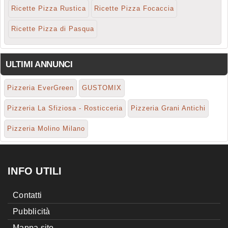
Ricette Pizza Rustica
Ricette Pizza Focaccia
Ricette Pizza di Pasqua
ULTIMI ANNUNCI
Pizzeria EverGreen
GUSTOMIX
Pizzeria La Sfiziosa - Rosticceria
Pizzeria Grani Antichi
Pizzeria Molino Milano
INFO UTILI
Contatti
Pubblicità
Mappa sito