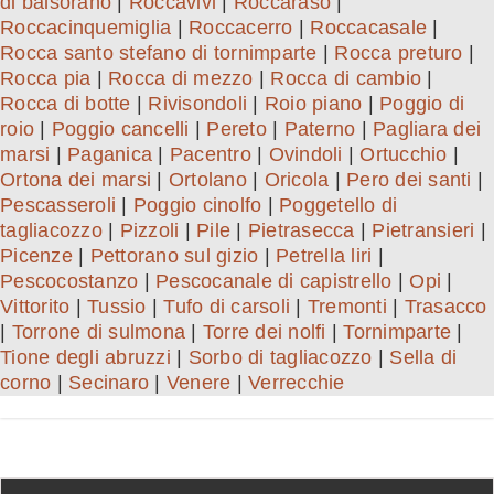
di balsorano
|
Roccavivi
|
Roccaraso
|
Roccacinquemiglia
|
Roccacerro
|
Roccacasale
|
Rocca santo stefano di tornimparte
|
Rocca preturo
|
Rocca pia
|
Rocca di mezzo
|
Rocca di cambio
|
Rocca di botte
|
Rivisondoli
|
Roio piano
|
Poggio di
roio
|
Poggio cancelli
|
Pereto
|
Paterno
|
Pagliara dei
marsi
|
Paganica
|
Pacentro
|
Ovindoli
|
Ortucchio
|
Ortona dei marsi
|
Ortolano
|
Oricola
|
Pero dei santi
|
Pescasseroli
|
Poggio cinolfo
|
Poggetello di
tagliacozzo
|
Pizzoli
|
Pile
|
Pietrasecca
|
Pietransieri
|
Picenze
|
Pettorano sul gizio
|
Petrella liri
|
Pescocostanzo
|
Pescocanale di capistrello
|
Opi
|
Vittorito
|
Tussio
|
Tufo di carsoli
|
Tremonti
|
Trasacco
|
Torrone di sulmona
|
Torre dei nolfi
|
Tornimparte
|
Tione degli abruzzi
|
Sorbo di tagliacozzo
|
Sella di
corno
|
Secinaro
|
Venere
|
Verrecchie