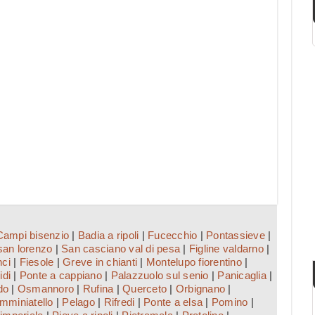
Campi bisenzio
|
Badia a ripoli
|
Fucecchio
|
Pontassieve
|
san lorenzo
|
San casciano val di pesa
|
Figline valdarno
|
nci
|
Fiesole
|
Greve in chianti
|
Montelupo fiorentino
|
idi
|
Ponte a cappiano
|
Palazzuolo sul senio
|
Panicaglia
|
do
|
Osmannoro
|
Rufina
|
Querceto
|
Orbignano
|
mminiatello
|
Pelago
|
Rifredi
|
Ponte a elsa
|
Pomino
|