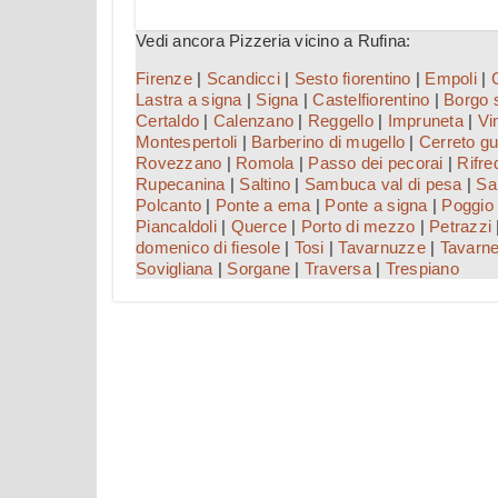
Vedi ancora Pizzeria vicino a Rufina:
Firenze
|
Scandicci
|
Sesto fiorentino
|
Empoli
|
Lastra a signa
|
Signa
|
Castelfiorentino
|
Borgo 
Certaldo
|
Calenzano
|
Reggello
|
Impruneta
|
Vi
Montespertoli
|
Barberino di mugello
|
Cerreto gu
Rovezzano
|
Romola
|
Passo dei pecorai
|
Rifre
Rupecanina
|
Saltino
|
Sambuca val di pesa
|
Sa
Polcanto
|
Ponte a ema
|
Ponte a signa
|
Poggio 
Piancaldoli
|
Querce
|
Porto di mezzo
|
Petrazzi
domenico di fiesole
|
Tosi
|
Tavarnuzze
|
Tavarne
Sovigliana
|
Sorgane
|
Traversa
|
Trespiano