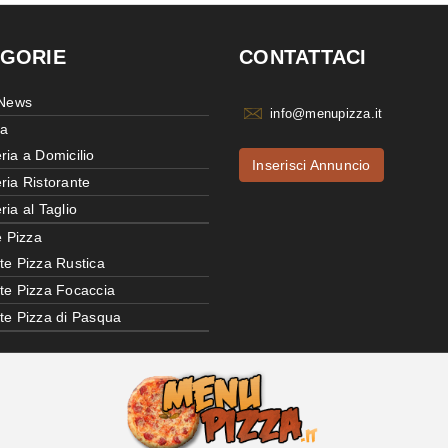
GORIE
CONTATTACI
 News
info@menupizza.it
ia
ria a Domicilio
Inserisci Annuncio
ria Ristorante
ria al Taglio
e Pizza
te Pizza Rustica
tte Pizza Focaccia
tte Pizza di Pasqua