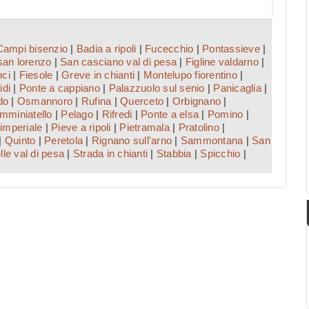
Campi bisenzio
|
Badia a ripoli
|
Fucecchio
|
Pontassieve
|
san lorenzo
|
San casciano val di pesa
|
Figline valdarno
|
nci
|
Fiesole
|
Greve in chianti
|
Montelupo fiorentino
|
idi
|
Ponte a cappiano
|
Palazzuolo sul senio
|
Panicaglia
|
do
|
Osmannoro
|
Rufina
|
Querceto
|
Orbignano
|
mminiatello
|
Pelago
|
Rifredi
|
Ponte a elsa
|
Pomino
|
imperiale
|
Pieve a ripoli
|
Pietramala
|
Pratolino
|
|
Quinto
|
Peretola
|
Rignano sull'arno
|
Sammontana
|
San
lle val di pesa
|
Strada in chianti
|
Stabbia
|
Spicchio
|