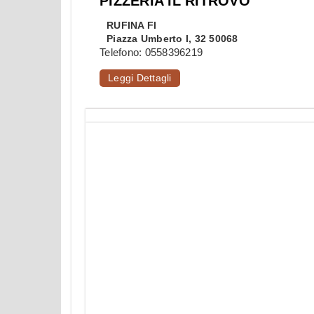
PIZZERIA IL RITROVO
RUFINA
FI
Piazza Umberto I, 32 50068
Telefono:
0558396219
Leggi Dettagli