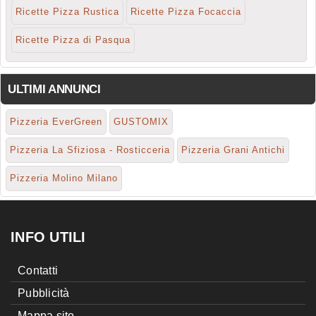
Ricette Pizza Rustica
Ricette Pizza Focaccia
Ricette Pizza di Pasqua
ULTIMI ANNUNCI
Pizzeria EverGreen
GUSTOMIX
Pizzeria La Sfiziosa - Rosticceria
Pizzeria Grani Antichi
Pizzeria Molino Milano
INFO UTILI
Contatti
Pubblicità
Mappa sito