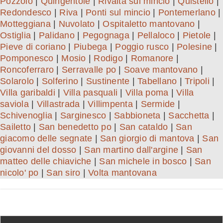
Pozzolo
|
Quingentole
|
Rivalta sul mincio
|
Quistello
|
Redondesco
|
Riva
|
Ponti sul mincio
|
Pontemerlano
|
Motteggiana
|
Nuvolato
|
Ospitaletto mantovano
|
Ostiglia
|
Palidano
|
Pegognaga
|
Pellaloco
|
Pietole
|
Pieve di coriano
|
Piubega
|
Poggio rusco
|
Polesine
|
Pomponesco
|
Mosio
|
Rodigo
|
Romanore
|
Roncoferraro
|
Serravalle po
|
Soave mantovano
|
Solarolo
|
Solferino
|
Sustinente
|
Tabellano
|
Tripoli
|
Villa garibaldi
|
Villa pasquali
|
Villa poma
|
Villa
saviola
|
Villastrada
|
Villimpenta
|
Sermide
|
Schivenoglia
|
Sarginesco
|
Sabbioneta
|
Sacchetta
|
Sailetto
|
San benedetto po
|
San cataldo
|
San
giacomo delle segnate
|
San giorgio di mantova
|
San
giovanni del dosso
|
San martino dall'argine
|
San
matteo delle chiaviche
|
San michele in bosco
|
San
nicolo' po
|
San siro
|
Volta mantovana