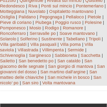
Pozzolo
|
Quingentole
|
Rivalta sul mincio
|
Quistello
|
Redondesco
|
Riva
|
Ponti sul mincio
|
Pontemerlano
|
Motteggiana
|
Nuvolato
|
Ospitaletto mantovano
|
Ostiglia
|
Palidano
|
Pegognaga
|
Pellaloco
|
Pietole
|
Pieve di coriano
|
Piubega
|
Poggio rusco
|
Polesine
|
Pomponesco
|
Mosio
|
Rodigo
|
Romanore
|
Roncoferraro
|
Serravalle po
|
Soave mantovano
|
Solarolo
|
Solferino
|
Sustinente
|
Tabellano
|
Tripoli
|
Villa garibaldi
|
Villa pasquali
|
Villa poma
|
Villa
saviola
|
Villastrada
|
Villimpenta
|
Sermide
|
Schivenoglia
|
Sarginesco
|
Sabbioneta
|
Sacchetta
|
Sailetto
|
San benedetto po
|
San cataldo
|
San
giacomo delle segnate
|
San giorgio di mantova
|
San
giovanni del dosso
|
San martino dall'argine
|
San
matteo delle chiaviche
|
San michele in bosco
|
San
nicolo' po
|
San siro
|
Volta mantovana