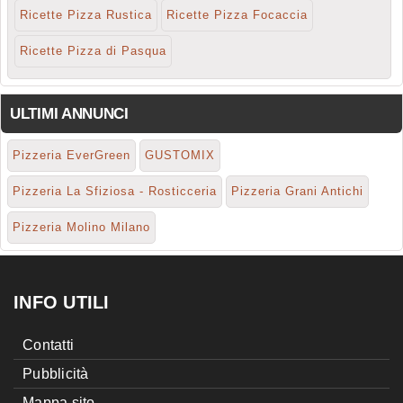
Ricette Pizza Rustica
Ricette Pizza Focaccia
Ricette Pizza di Pasqua
ULTIMI ANNUNCI
Pizzeria EverGreen
GUSTOMIX
Pizzeria La Sfiziosa - Rosticceria
Pizzeria Grani Antichi
Pizzeria Molino Milano
INFO UTILI
Contatti
Pubblicità
Mappa sito