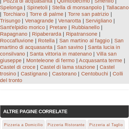
|
Pozza di acquasanta
|
Quintodecimo
|
Smerillo
|
Spelonga
|
Spinetoli
|
Stella di monsanpolo
|
Tallacano
|
Torchiaro
|
Torre di palme
|
Torre san patrizio
|
Trisungo
|
Venagrande
|
Venarotta
|
Servigliano
|
Sant'elpidio morico
|
Pretare
|
Rubbianello
|
Rapagnano
|
Ripaberarda
|
Ripatransone
|
Roccafluvione
|
Rotella
|
San martino al faggio
|
San
martino di acquasanta
|
San savino
|
Santa lucia in
consilvano
|
Santa vittoria in matenano
|
Villa san
giuseppe
|
Monteleone di fermo
|
Acquasanta terme
|
Castel di croce
|
Castel di lama stazione
|
Castel
trosino
|
Castignano
|
Castorano
|
Centobuchi
|
Colli
del tronto
ALTRE PAGINE CORRELATE
Pizzeria a Domicilio
Pizzeria Ristorante
Pizzeria al Taglio