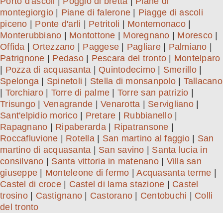
Porto d'ascoli
|
Poggio di bretta
|
Piane di
montegiorgio
|
Piane di falerone
|
Piagge di ascoli
piceno
|
Ponte d'arli
|
Petritoli
|
Montemonaco
|
Monterubbiano
|
Montottone
|
Moregnano
|
Moresco
|
Offida
|
Ortezzano
|
Paggese
|
Pagliare
|
Palmiano
|
Patrignone
|
Pedaso
|
Pescara del tronto
|
Montelparo
|
Pozza di acquasanta
|
Quintodecimo
|
Smerillo
|
Spelonga
|
Spinetoli
|
Stella di monsanpolo
|
Tallacano
|
Torchiaro
|
Torre di palme
|
Torre san patrizio
|
Trisungo
|
Venagrande
|
Venarotta
|
Servigliano
|
Sant'elpidio morico
|
Pretare
|
Rubbianello
|
Rapagnano
|
Ripaberarda
|
Ripatransone
|
Roccafluvione
|
Rotella
|
San martino al faggio
|
San
martino di acquasanta
|
San savino
|
Santa lucia in
consilvano
|
Santa vittoria in matenano
|
Villa san
giuseppe
|
Monteleone di fermo
|
Acquasanta terme
|
Castel di croce
|
Castel di lama stazione
|
Castel
trosino
|
Castignano
|
Castorano
|
Centobuchi
|
Colli
del tronto