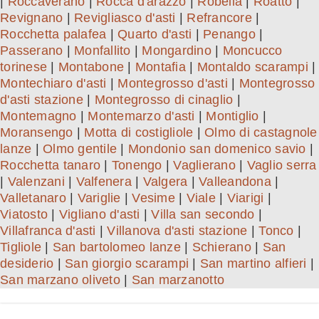
|
Roccaverano
|
Rocca d'arazzo
|
Robella
|
Roatto
|
Revignano
|
Revigliasco d'asti
|
Refrancore
|
Rocchetta palafea
|
Quarto d'asti
|
Penango
|
Passerano
|
Monfallito
|
Mongardino
|
Moncucco
torinese
|
Montabone
|
Montafia
|
Montaldo scarampi
|
Montechiaro d'asti
|
Montegrosso d'asti
|
Montegrosso
d'asti stazione
|
Montegrosso di cinaglio
|
Montemagno
|
Montemarzo d'asti
|
Montiglio
|
Moransengo
|
Motta di costigliole
|
Olmo di castagnole
lanze
|
Olmo gentile
|
Mondonio san domenico savio
|
Rocchetta tanaro
|
Tonengo
|
Vaglierano
|
Vaglio serra
|
Valenzani
|
Valfenera
|
Valgera
|
Valleandona
|
Valletanaro
|
Variglie
|
Vesime
|
Viale
|
Viarigi
|
Viatosto
|
Vigliano d'asti
|
Villa san secondo
|
Villafranca d'asti
|
Villanova d'asti stazione
|
Tonco
|
Tigliole
|
San bartolomeo lanze
|
Schierano
|
San
desiderio
|
San giorgio scarampi
|
San martino alfieri
|
San marzano oliveto
|
San marzanotto