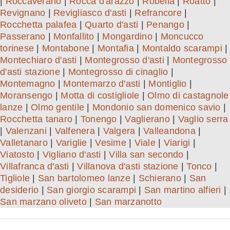
|
Roccaverano
|
Rocca d'arazzo
|
Robella
|
Roatto
|
Revignano
|
Revigliasco d'asti
|
Refrancore
|
Rocchetta palafea
|
Quarto d'asti
|
Penango
|
Passerano
|
Monfallito
|
Mongardino
|
Moncucco
torinese
|
Montabone
|
Montafia
|
Montaldo scarampi
|
Montechiaro d'asti
|
Montegrosso d'asti
|
Montegrosso
d'asti stazione
|
Montegrosso di cinaglio
|
Montemagno
|
Montemarzo d'asti
|
Montiglio
|
Moransengo
|
Motta di costigliole
|
Olmo di castagnole
lanze
|
Olmo gentile
|
Mondonio san domenico savio
|
Rocchetta tanaro
|
Tonengo
|
Vaglierano
|
Vaglio serra
|
Valenzani
|
Valfenera
|
Valgera
|
Valleandona
|
Valletanaro
|
Variglie
|
Vesime
|
Viale
|
Viarigi
|
Viatosto
|
Vigliano d'asti
|
Villa san secondo
|
Villafranca d'asti
|
Villanova d'asti stazione
|
Tonco
|
Tigliole
|
San bartolomeo lanze
|
Schierano
|
San
desiderio
|
San giorgio scarampi
|
San martino alfieri
|
San marzano oliveto
|
San marzanotto