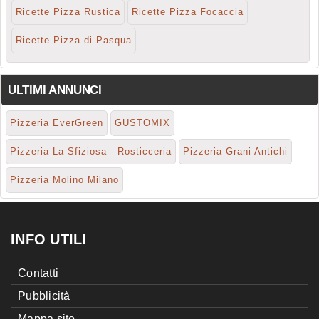
Ricette Pizza Rustica
Ricette Pizza Focaccia
Ricette Pizza di Pasqua
ULTIMI ANNUNCI
Pizzeria EverGreen
GUSTOMIX
Pizzeria La Sfiziosa - Rosticceria
Pizzeria Grani Antichi
Pizzeria Molino Milano
INFO UTILI
Contatti
Pubblicità
Mappa sito