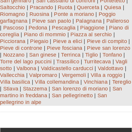
San gennaro
|
San cassiano di controni
|
Pontetetto
|
Saltocchio
|
Pracando
|
Ruota
|
Querceta
|
Quiesa
|
Riomagno
|
Ruosina
|
Ponte a moriano
|
Poggio
garfagnana
|
Pieve san paolo
|
Palagnana
|
Palleroso
|
Pascoso
|
Pedona
|
Pescaglia
|
Piaggione
|
Piano di
coreglia
|
Piano di mommio
|
Piazza al serchio
|
Picciorana
|
Piegaio
|
Pieve a elici
|
Pieve di compito
|
Pieve di controne
|
Pieve fosciana
|
Pieve san lorenzo
|
Nozzano
|
San ginese
|
Terrinca
|
Tiglio
|
Tonfano
|
Torre del lago puccini
|
Trassilico
|
Turritecava
|
Vagli
sotto
|
Valbona
|
Valdicastello carducci
|
Valdottavo
|
Vallecchia
|
Valpromaro
|
Vergemoli
|
Villa a roggio
|
Villa basilica
|
Villa collemandina
|
Vinchiana
|
Tereglio
|
Stiava
|
Stazzema
|
San lorenzo di moriano
|
San
martino in freddana
|
San pellegrinetto
|
San
pellegrino in alpe