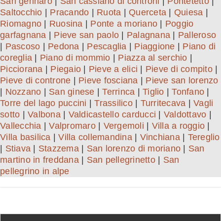
San gennaro
|
San cassiano di controni
|
Pontetetto
|
Saltocchio
|
Pracando
|
Ruota
|
Querceta
|
Quiesa
|
Riomagno
|
Ruosina
|
Ponte a moriano
|
Poggio
garfagnana
|
Pieve san paolo
|
Palagnana
|
Palleroso
|
Pascoso
|
Pedona
|
Pescaglia
|
Piaggione
|
Piano di
coreglia
|
Piano di mommio
|
Piazza al serchio
|
Picciorana
|
Piegaio
|
Pieve a elici
|
Pieve di compito
|
Pieve di controne
|
Pieve fosciana
|
Pieve san lorenzo
|
Nozzano
|
San ginese
|
Terrinca
|
Tiglio
|
Tonfano
|
Torre del lago puccini
|
Trassilico
|
Turritecava
|
Vagli
sotto
|
Valbona
|
Valdicastello carducci
|
Valdottavo
|
Vallecchia
|
Valpromaro
|
Vergemoli
|
Villa a roggio
|
Villa basilica
|
Villa collemandina
|
Vinchiana
|
Tereglio
|
Stiava
|
Stazzema
|
San lorenzo di moriano
|
San
martino in freddana
|
San pellegrinetto
|
San
pellegrino in alpe