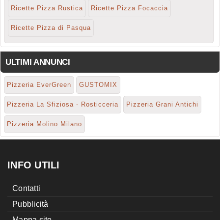
Ricette Pizza Rustica
Ricette Pizza Focaccia
Ricette Pizza di Pasqua
ULTIMI ANNUNCI
Pizzeria EverGreen
GUSTOMIX
Pizzeria La Sfiziosa - Rosticceria
Pizzeria Grani Antichi
Pizzeria Molino Milano
INFO UTILI
Contatti
Pubblicità
Mappa sito