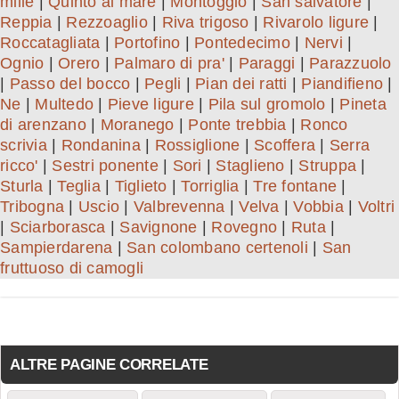
mille
|
Quinto al mare
|
Montoggio
|
San salvatore
|
Reppia
|
Rezzoaglio
|
Riva trigoso
|
Rivarolo ligure
|
Roccatagliata
|
Portofino
|
Pontedecimo
|
Nervi
|
Ognio
|
Orero
|
Palmaro di pra'
|
Paraggi
|
Parazzuolo
|
Passo del bocco
|
Pegli
|
Pian dei ratti
|
Piandifieno
|
Ne
|
Multedo
|
Pieve ligure
|
Pila sul gromolo
|
Pineta
di arenzano
|
Moranego
|
Ponte trebbia
|
Ronco
scrivia
|
Rondanina
|
Rossiglione
|
Scoffera
|
Serra
ricco'
|
Sestri ponente
|
Sori
|
Staglieno
|
Struppa
|
Sturla
|
Teglia
|
Tiglieto
|
Torriglia
|
Tre fontane
|
Tribogna
|
Uscio
|
Valbrevenna
|
Velva
|
Vobbia
|
Voltri
|
Sciarborasca
|
Savignone
|
Rovegno
|
Ruta
|
Sampierdarena
|
San colombano certenoli
|
San
fruttuoso di camogli
ALTRE PAGINE CORRELATE