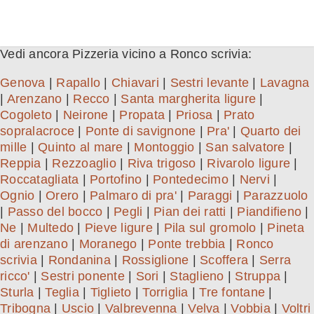
Vedi ancora Pizzeria vicino a Ronco scrivia:
Genova
|
Rapallo
|
Chiavari
|
Sestri levante
|
Lavagna
|
Arenzano
|
Recco
|
Santa margherita ligure
|
Cogoleto
|
Neirone
|
Propata
|
Priosa
|
Prato
sopralacroce
|
Ponte di savignone
|
Pra'
|
Quarto dei
mille
|
Quinto al mare
|
Montoggio
|
San salvatore
|
Reppia
|
Rezzoaglio
|
Riva trigoso
|
Rivarolo ligure
|
Roccatagliata
|
Portofino
|
Pontedecimo
|
Nervi
|
Ognio
|
Orero
|
Palmaro di pra'
|
Paraggi
|
Parazzuolo
|
Passo del bocco
|
Pegli
|
Pian dei ratti
|
Piandifieno
|
Ne
|
Multedo
|
Pieve ligure
|
Pila sul gromolo
|
Pineta
di arenzano
|
Moranego
|
Ponte trebbia
|
Ronco
scrivia
|
Rondanina
|
Rossiglione
|
Scoffera
|
Serra
ricco'
|
Sestri ponente
|
Sori
|
Staglieno
|
Struppa
|
Sturla
|
Teglia
|
Tiglieto
|
Torriglia
|
Tre fontane
|
Tribogna
|
Uscio
|
Valbrevenna
|
Velva
|
Vobbia
|
Voltri