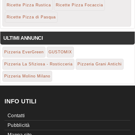
Ricette Pizza Rustica
Ricette Pizza Focaccia
Ricette Pizza di Pasqua
ULTIMI ANNUNCI
Pizzeria EverGreen
GUSTOMIX
Pizzeria La Sfiziosa - Rosticceria
Pizzeria Grani Antichi
Pizzeria Molino Milano
INFO UTILI
Contatti
Pubblicità
Mappa sito