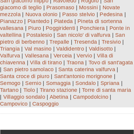
San giacomo filippo
|
Ravoledo
|
Rogolo
|
San
giacomo di teglio
|
Prasomaso
|
Mossini
|
Novate
mezzola
|
Nuova olonio
|
Passo stelvio
|
Pedesina
|
Pianazzo
|
Piantedo
|
Piateda
|
Pineta di sortenna
vallesana
|
Piuro
|
Poggiridenti
|
Ponchiera
|
Ponte in
valtellina
|
Postalesio
|
San nicolo' di valfurva
|
San
pietro di berbenno
|
Trepalle
|
Tresenda
|
Tresivio
|
Triangia
|
Val masino
|
Valdidentro
|
Valdisotto
|
Valfurva
|
Vallesana
|
Verceia
|
Vervio
|
Villa di
chiavenna
|
Villa di tirano
|
Traona
|
Tovo di sant'agata
|
San pietro samolaco
|
Santa caterina valfurva
|
Santa croce di piuro
|
Sant'antonio morignone
|
Semogo
|
Sernio
|
Somaggia
|
Sondalo
|
Spriana
|
Tartano
|
Tiolo
|
Tirano stazione
|
Torre di santa maria
|
Villaggio sondalo
|
Abetina
|
Campodolcino
|
Campovico
|
Caspoggio