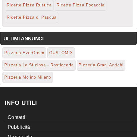
Ricette Pizza Rustica
Ricette Pizza Focaccia
Ricette Pizza di Pasqua
ULTIMI ANNUNCI
Pizzeria EverGreen
GUSTOMIX
Pizzeria La Sfiziosa - Rosticceria
Pizzeria Grani Antichi
Pizzeria Molino Milano
INFO UTILI
Contatti
Pubblicità
Mappa sito