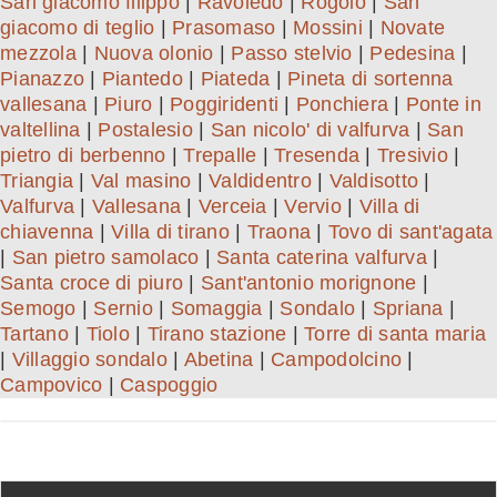
San giacomo filippo
|
Ravoledo
|
Rogolo
|
San
giacomo di teglio
|
Prasomaso
|
Mossini
|
Novate
mezzola
|
Nuova olonio
|
Passo stelvio
|
Pedesina
|
Pianazzo
|
Piantedo
|
Piateda
|
Pineta di sortenna
vallesana
|
Piuro
|
Poggiridenti
|
Ponchiera
|
Ponte in
valtellina
|
Postalesio
|
San nicolo' di valfurva
|
San
pietro di berbenno
|
Trepalle
|
Tresenda
|
Tresivio
|
Triangia
|
Val masino
|
Valdidentro
|
Valdisotto
|
Valfurva
|
Vallesana
|
Verceia
|
Vervio
|
Villa di
chiavenna
|
Villa di tirano
|
Traona
|
Tovo di sant'agata
|
San pietro samolaco
|
Santa caterina valfurva
|
Santa croce di piuro
|
Sant'antonio morignone
|
Semogo
|
Sernio
|
Somaggia
|
Sondalo
|
Spriana
|
Tartano
|
Tiolo
|
Tirano stazione
|
Torre di santa maria
|
Villaggio sondalo
|
Abetina
|
Campodolcino
|
Campovico
|
Caspoggio