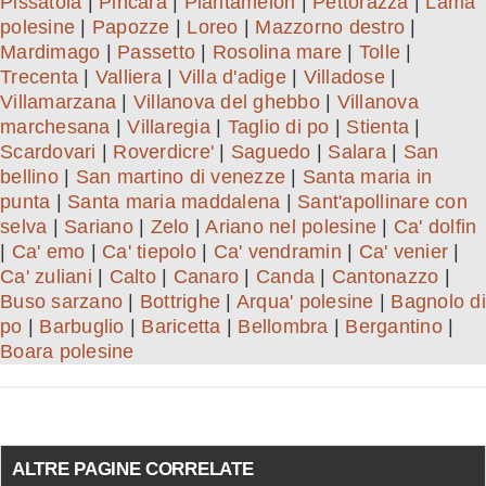
Pissatola
|
Pincara
|
Piantamelon
|
Pettorazza
|
Lama
polesine
|
Papozze
|
Loreo
|
Mazzorno destro
|
Mardimago
|
Passetto
|
Rosolina mare
|
Tolle
|
Trecenta
|
Valliera
|
Villa d'adige
|
Villadose
|
Villamarzana
|
Villanova del ghebbo
|
Villanova
marchesana
|
Villaregia
|
Taglio di po
|
Stienta
|
Scardovari
|
Roverdicre'
|
Saguedo
|
Salara
|
San
bellino
|
San martino di venezze
|
Santa maria in
punta
|
Santa maria maddalena
|
Sant'apollinare con
selva
|
Sariano
|
Zelo
|
Ariano nel polesine
|
Ca' dolfin
|
Ca' emo
|
Ca' tiepolo
|
Ca' vendramin
|
Ca' venier
|
Ca' zuliani
|
Calto
|
Canaro
|
Canda
|
Cantonazzo
|
Buso sarzano
|
Bottrighe
|
Arqua' polesine
|
Bagnolo di
po
|
Barbuglio
|
Baricetta
|
Bellombra
|
Bergantino
|
Boara polesine
ALTRE PAGINE CORRELATE