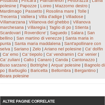
Pissatola
|
Pincara
|
Piantamelon
|
Pettorazza
|
Lama
polesine
|
Papozze
|
Loreo
|
Mazzorno destro
|
Mardimago
|
Passetto
|
Rosolina mare
|
Tolle
|
Trecenta
|
Valliera
|
Villa d'adige
|
Villadose
|
Villamarzana
|
Villanova del ghebbo
|
Villanova
marchesana
|
Villaregia
|
Taglio di po
|
Stienta
|
Scardovari
|
Roverdicre'
|
Saguedo
|
Salara
|
San
bellino
|
San martino di venezze
|
Santa maria in
punta
|
Santa maria maddalena
|
Sant'apollinare con
selva
|
Sariano
|
Zelo
|
Ariano nel polesine
|
Ca' dolfin
|
Ca' emo
|
Ca' tiepolo
|
Ca' vendramin
|
Ca' venier
|
Ca' zuliani
|
Calto
|
Canaro
|
Canda
|
Cantonazzo
|
Buso sarzano
|
Bottrighe
|
Arqua' polesine
|
Bagnolo di
po
|
Barbuglio
|
Baricetta
|
Bellombra
|
Bergantino
|
Boara polesine
ALTRE PAGINE CORRELATE