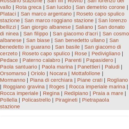
Rossano stazione
|
San fili
|
Rovito
|
San lorenzo del
vallo
|
Rota greca
|
San lucido
|
San demetrio corone
|
Plataci
|
San marco argentano
|
Roseto capo spulico
stazione
|
San marco roggiano stazione
|
San lorenzo
bellizzi
|
San giorgio albanese
|
Saliano
|
San donato
di ninea
|
San filippo
|
San giacomo d'acri
|
San cosmo
albanese
|
San biase
|
San benedetto ullano
|
San
benedetto in guarano
|
San basile
|
San giacomo di
cerzeto
|
Roseto capo spulico
|
Rose
|
Pedivigliano
|
Pedace
|
Paterno calabro
|
Parenti
|
Papasidero
|
Paola santuario
|
Paola marina
|
Panettieri
|
Paludi
|
Orsomarso
|
Oriolo
|
Nocara
|
Mottafollone
|
Mormanno
|
Piana di cerchiara
|
Piane crati
|
Rogliano
|
Roggiano gravina
|
Roges
|
Rocca imperiale marina
|
Rocca imperiale
|
Regina
|
Redipiano
|
Praia a mare
|
Pollella
|
Policastrello
|
Piragineti
|
Pietrapaola
stazione