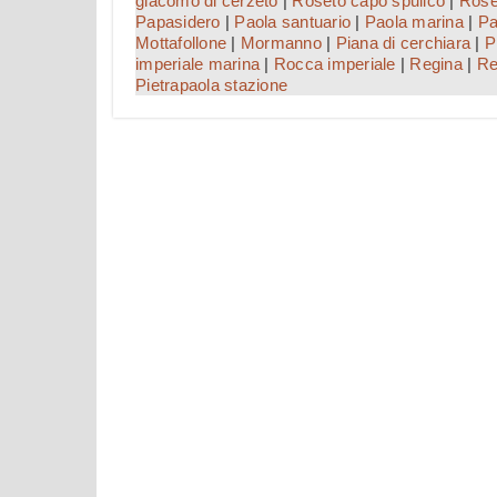
giacomo di cerzeto
|
Roseto capo spulico
|
Ros
Papasidero
|
Paola santuario
|
Paola marina
|
Pa
Mottafollone
|
Mormanno
|
Piana di cerchiara
|
P
imperiale marina
|
Rocca imperiale
|
Regina
|
Re
Pietrapaola stazione