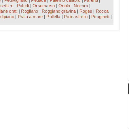
e
|
Pedivigliano
|
Pedace
|
Paterno calabro
|
Parenti
|
nettieri
|
Paludi
|
Orsomarso
|
Oriolo
|
Nocara
|
iane crati
|
Rogliano
|
Roggiano gravina
|
Roges
|
Rocca
dipiano
|
Praia a mare
|
Pollella
|
Policastrello
|
Piragineti
|