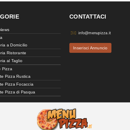
GORIE
CONTATTACI
 News
info@menupizza.it
ia
ria a Domicilio
Inserisci Annuncio
ria Ristorante
ria al Taglio
e Pizza
te Pizza Rustica
tte Pizza Focaccia
tte Pizza di Pasqua