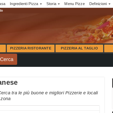
asa
Ingredienti Pizza
Storia
Menu Pizze
Definizioni
ndo
PIZZERIA RISTORANTE
PIZZERIA AL TAGLIO
banese
rca tra le più buone e migliori Pizzerie e locali
a zona