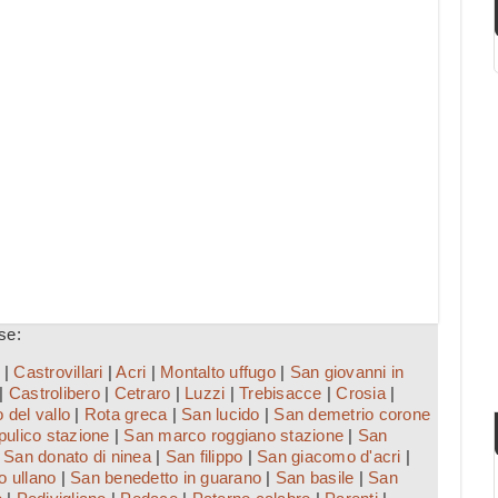
se:
|
Castrovillari
|
Acri
|
Montalto uffugo
|
San giovanni in
|
Castrolibero
|
Cetraro
|
Luzzi
|
Trebisacce
|
Crosia
|
 del vallo
|
Rota greca
|
San lucido
|
San demetrio corone
ulico stazione
|
San marco roggiano stazione
|
San
|
San donato di ninea
|
San filippo
|
San giacomo d'acri
|
o ullano
|
San benedetto in guarano
|
San basile
|
San