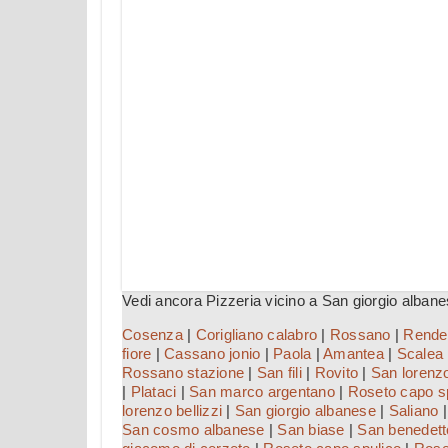
Vedi ancora Pizzeria vicino a San giorgio albane
Cosenza
|
Corigliano calabro
|
Rossano
|
Rende
fiore
|
Cassano jonio
|
Paola
|
Amantea
|
Scalea
Rossano stazione
|
San fili
|
Rovito
|
San lorenzo
|
Plataci
|
San marco argentano
|
Roseto capo sp
lorenzo bellizzi
|
San giorgio albanese
|
Saliano
San cosmo albanese
|
San biase
|
San benedett