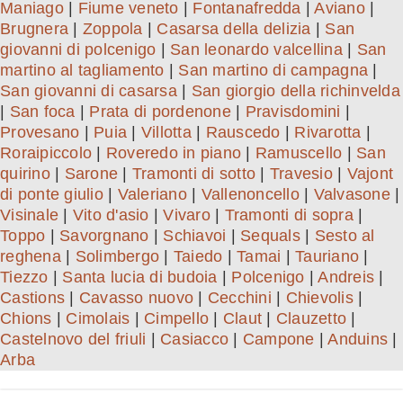
Maniago
|
Fiume veneto
|
Fontanafredda
|
Aviano
|
Brugnera
|
Zoppola
|
Casarsa della delizia
|
San
giovanni di polcenigo
|
San leonardo valcellina
|
San
martino al tagliamento
|
San martino di campagna
|
San giovanni di casarsa
|
San giorgio della richinvelda
|
San foca
|
Prata di pordenone
|
Pravisdomini
|
Provesano
|
Puia
|
Villotta
|
Rauscedo
|
Rivarotta
|
Roraipiccolo
|
Roveredo in piano
|
Ramuscello
|
San
quirino
|
Sarone
|
Tramonti di sotto
|
Travesio
|
Vajont
di ponte giulio
|
Valeriano
|
Vallenoncello
|
Valvasone
|
Visinale
|
Vito d'asio
|
Vivaro
|
Tramonti di sopra
|
Toppo
|
Savorgnano
|
Schiavoi
|
Sequals
|
Sesto al
reghena
|
Solimbergo
|
Taiedo
|
Tamai
|
Tauriano
|
Tiezzo
|
Santa lucia di budoia
|
Polcenigo
|
Andreis
|
Castions
|
Cavasso nuovo
|
Cecchini
|
Chievolis
|
Chions
|
Cimolais
|
Cimpello
|
Claut
|
Clauzetto
|
Castelnovo del friuli
|
Casiacco
|
Campone
|
Anduins
|
Arba