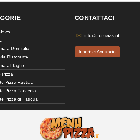
GORIE
CONTATTACI
 News
info@menupizza.it
ia
ria a Domicilio
Inserisci Annuncio
ria Ristorante
ria al Taglio
e Pizza
te Pizza Rustica
tte Pizza Focaccia
tte Pizza di Pasqua