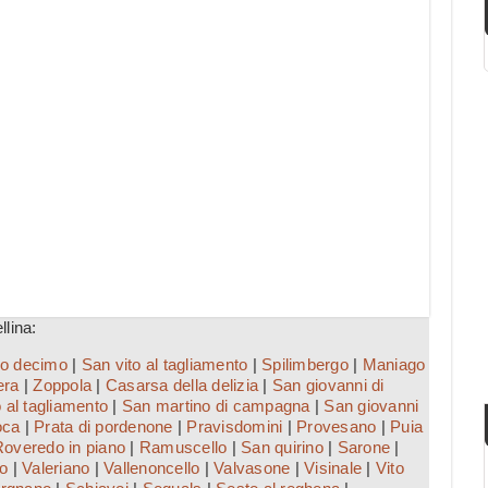
llina:
o decimo
|
San vito al tagliamento
|
Spilimbergo
|
Maniago
era
|
Zoppola
|
Casarsa della delizia
|
San giovanni di
 al tagliamento
|
San martino di campagna
|
San giovanni
oca
|
Prata di pordenone
|
Pravisdomini
|
Provesano
|
Puia
overedo in piano
|
Ramuscello
|
San quirino
|
Sarone
|
io
|
Valeriano
|
Vallenoncello
|
Valvasone
|
Visinale
|
Vito