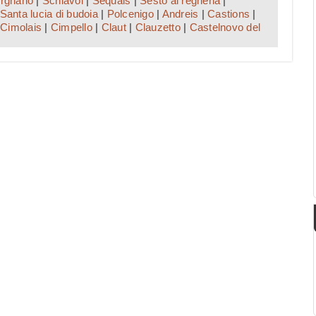
rgnano
|
Schiavoi
|
Sequals
|
Sesto al reghena
|
Santa lucia di budoia
|
Polcenigo
|
Andreis
|
Castions
|
Cimolais
|
Cimpello
|
Claut
|
Clauzetto
|
Castelnovo del