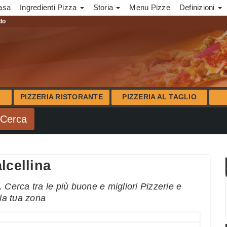
asa
Ingredienti Pizza
Storia
Menu Pizze
Definizioni
ndo
PIZZERIA RISTORANTE
PIZZERIA AL TAGLIO
lcellina
 Cerca tra le più buone e migliori Pizzerie e
lla tua zona