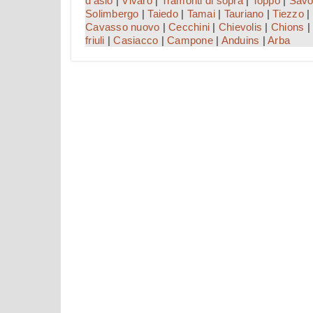
d'asio
|
Vivaro
|
Tramonti di sopra
|
Toppo
|
Savo
Solimbergo
|
Taiedo
|
Tamai
|
Tauriano
|
Tiezzo
|
Cavasso nuovo
|
Cecchini
|
Chievolis
|
Chions
|
friuli
|
Casiacco
|
Campone
|
Anduins
|
Arba