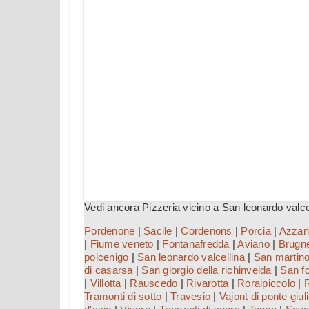
Vedi ancora Pizzeria vicino a San leonardo valce
Pordenone
|
Sacile
|
Cordenons
|
Porcia
|
Azzan
|
Fiume veneto
|
Fontanafredda
|
Aviano
|
Brugn
polcenigo
|
San leonardo valcellina
|
San martino
di casarsa
|
San giorgio della richinvelda
|
San f
|
Villotta
|
Rauscedo
|
Rivarotta
|
Roraipiccolo
|
R
Tramonti di sotto
|
Travesio
|
Vajont di ponte giul