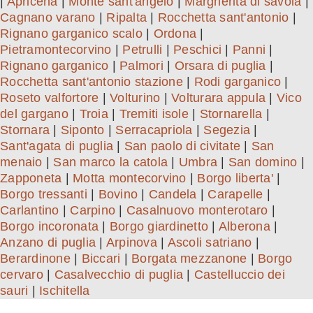
|
Apricena
|
Monte sant'angelo
|
Margherita di savoia
|
Cagnano varano
|
Ripalta
|
Rocchetta sant'antonio
|
Rignano garganico scalo
|
Ordona
|
Pietramontecorvino
|
Petrulli
|
Peschici
|
Panni
|
Rignano garganico
|
Palmori
|
Orsara di puglia
|
Rocchetta sant'antonio stazione
|
Rodi garganico
|
Roseto valfortore
|
Volturino
|
Volturara appula
|
Vico
del gargano
|
Troia
|
Tremiti isole
|
Stornarella
|
Stornara
|
Siponto
|
Serracapriola
|
Segezia
|
Sant'agata di puglia
|
San paolo di civitate
|
San
menaio
|
San marco la catola
|
Umbra
|
San domino
|
Zapponeta
|
Motta montecorvino
|
Borgo liberta'
|
Borgo tressanti
|
Bovino
|
Candela
|
Carapelle
|
Carlantino
|
Carpino
|
Casalnuovo monterotaro
|
Borgo incoronata
|
Borgo giardinetto
|
Alberona
|
Anzano di puglia
|
Arpinova
|
Ascoli satriano
|
Berardinone
|
Biccari
|
Borgata mezzanone
|
Borgo
cervaro
|
Casalvecchio di puglia
|
Castelluccio dei
sauri
|
Ischitella