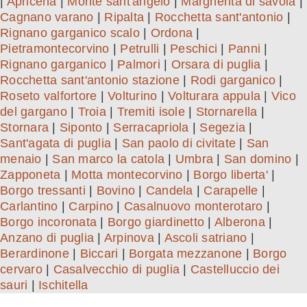
|
Apricena
|
Monte sant'angelo
|
Margherita di savoia
|
Cagnano varano
|
Ripalta
|
Rocchetta sant'antonio
|
Rignano garganico scalo
|
Ordona
|
Pietramontecorvino
|
Petrulli
|
Peschici
|
Panni
|
Rignano garganico
|
Palmori
|
Orsara di puglia
|
Rocchetta sant'antonio stazione
|
Rodi garganico
|
Roseto valfortore
|
Volturino
|
Volturara appula
|
Vico
del gargano
|
Troia
|
Tremiti isole
|
Stornarella
|
Stornara
|
Siponto
|
Serracapriola
|
Segezia
|
Sant'agata di puglia
|
San paolo di civitate
|
San
menaio
|
San marco la catola
|
Umbra
|
San domino
|
Zapponeta
|
Motta montecorvino
|
Borgo liberta'
|
Borgo tressanti
|
Bovino
|
Candela
|
Carapelle
|
Carlantino
|
Carpino
|
Casalnuovo monterotaro
|
Borgo incoronata
|
Borgo giardinetto
|
Alberona
|
Anzano di puglia
|
Arpinova
|
Ascoli satriano
|
Berardinone
|
Biccari
|
Borgata mezzanone
|
Borgo
cervaro
|
Casalvecchio di puglia
|
Castelluccio dei
sauri
|
Ischitella