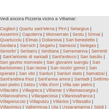
Vedi ancora Pizzeria vicino a Villamar:
Cagliari
|
Quartu sant'elena
|
Pirri
|
Selargius
|
Assemini
|
Capoterra
|
Monserrato
|
Sestu
|
Sinnai
|
Quartucciu
|
Elmas
|
Dolianova
|
San benedetto
|
Sardara
|
Sarroch
|
Segariu
|
Samassi
|
Selegas
|
Senorbi'
|
Serbariu
|
Serdiana
|
Serramanna
|
Serrenti
|
Sant'antonio di santadi
|
Sant'antioco
|
San basilio
|
San gavino monreale
|
San giovanni suergiu
|
San
bartolomeo
|
San leone
|
San nicolo' gerrei
|
San
sperate
|
San vito
|
Sanluri
|
Sanluri stato
|
Samatzai
|
Sant'andrea frius
|
Sant'anna arresi
|
Santadi
|
Settimo
san pietro
|
Setzu
|
Villa d'orri
|
Villa san pietro
|
Villacidro
|
Villagreca
|
Villamar
|
Villamassargia
|
Villanovaforru
|
Villaspeciosa
|
Villanovafranca
|
Villaperuccio
|
Villaputzu
|
Villarios
|
Villasalto
|
Villasimius
|
Vallermosa
|
Uta
|
Ussaramanna
|
Siddi
|