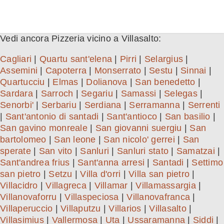
Vedi ancora Pizzeria vicino a Villasalto:
Cagliari
|
Quartu sant'elena
|
Pirri
|
Selargius
|
Assemini
|
Capoterra
|
Monserrato
|
Sestu
|
Sinnai
|
Quartucciu
|
Elmas
|
Dolianova
|
San benedetto
|
Sardara
|
Sarroch
|
Segariu
|
Samassi
|
Selegas
|
Senorbi'
|
Serbariu
|
Serdiana
|
Serramanna
|
Serrenti
|
Sant'antonio di santadi
|
Sant'antioco
|
San basilio
|
San gavino monreale
|
San giovanni suergiu
|
San
bartolomeo
|
San leone
|
San nicolo' gerrei
|
San
sperate
|
San vito
|
Sanluri
|
Sanluri stato
|
Samatzai
|
Sant'andrea frius
|
Sant'anna arresi
|
Santadi
|
Settimo
san pietro
|
Setzu
|
Villa d'orri
|
Villa san pietro
|
Villacidro
|
Villagreca
|
Villamar
|
Villamassargia
|
Villanovaforru
|
Villaspeciosa
|
Villanovafranca
|
Villaperuccio
|
Villaputzu
|
Villarios
|
Villasalto
|
Villasimius
|
Vallermosa
|
Uta
|
Ussaramanna
|
Siddi
|