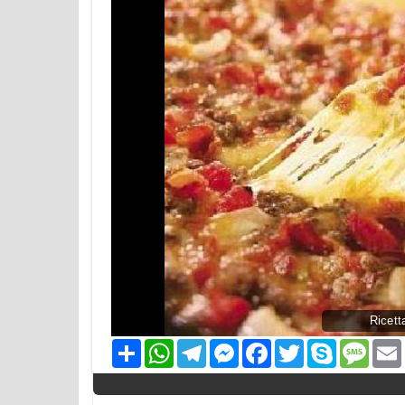
Ricett
Condividi
WhatsApp
Telegram
Messenger
Facebook
Twitter
Skype
Mess