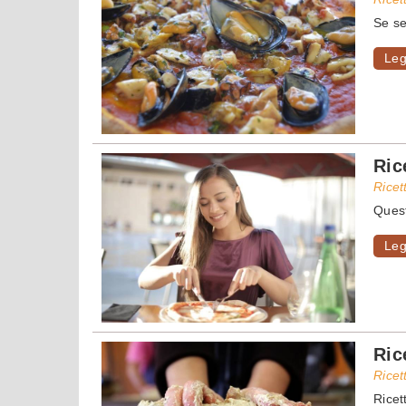
Se se
Leg
Ric
Ricet
Quest
Leg
Ric
Ricet
Ricet