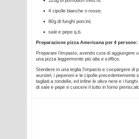
120g di pomodori freschi;
4 cipolle bianche o rosse;
80g di funghi porcini;
sale e pepe q.b.
Preparazione pizza Americana per 4 persone:
Preparare l'impasto, avendo cura di aggiungere un 
una pizza leggermente più alta e soffice.
Stendere in una teglia l'impasto e cospargere di
wurstel, i peperoni e le cipolle precedentemente sbol
tagliati a rondelle, ed infine le olive nere e i fung
di sale e pepe e cuocere il tutto in forno prerisca