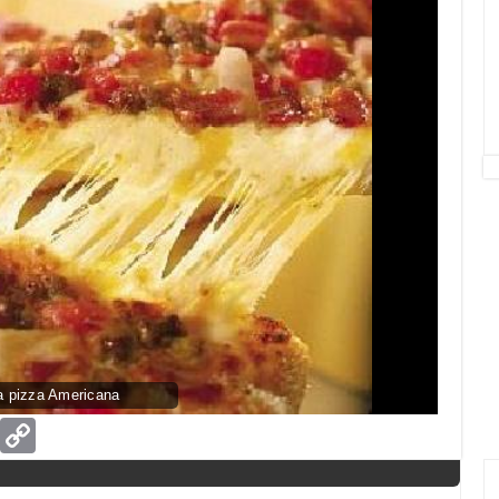
a pizza Americana
age
Email
Copy
Link