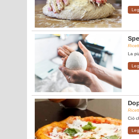
Leg
Spe
Ricet
La pi
Leg
Dop
Ricet
Ciò c
Leg