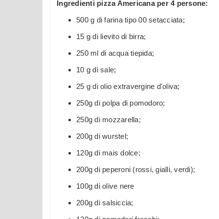
Ingredienti pizza Americana per 4 persone:
500 g di farina tipo 00 setacciata;
15 g di lievito di birra;
250 ml di acqua tiepida;
10 g di sale;
25 g di olio extravergine d'oliva;
250g di polpa di pomodoro;
250g di mozzarella;
200g di wurstel;
120g di mais dolce;
200g di peperoni (rossi, gialli, verdi);
100g di olive nere
200g di salsiccia;