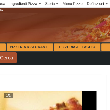
asa
Ingredienti Pizza
Storia
Menu Pizze
Definizioni
ndo
PIZZERIA RISTORANTE
PIZZERIA AL TAGLIO
1
/
1