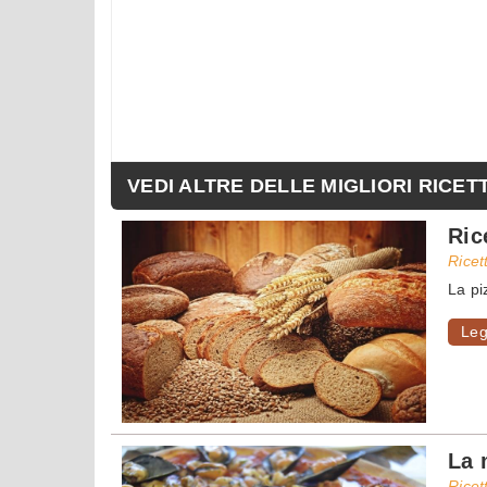
VEDI ALTRE DELLE MIGLIORI RICET
Ric
Ricet
La pi
Leg
La 
Ricet