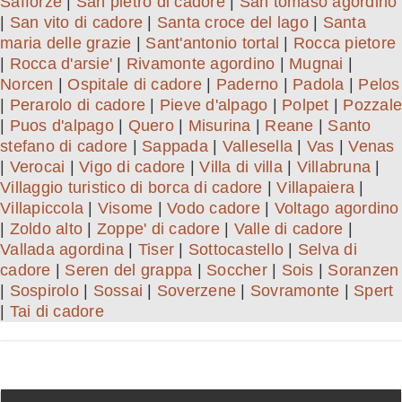
Safforze
|
San pietro di cadore
|
San tomaso agordino
|
San vito di cadore
|
Santa croce del lago
|
Santa
maria delle grazie
|
Sant'antonio tortal
|
Rocca pietore
|
Rocca d'arsie'
|
Rivamonte agordino
|
Mugnai
|
Norcen
|
Ospitale di cadore
|
Paderno
|
Padola
|
Pelos
|
Perarolo di cadore
|
Pieve d'alpago
|
Polpet
|
Pozzale
|
Puos d'alpago
|
Quero
|
Misurina
|
Reane
|
Santo
stefano di cadore
|
Sappada
|
Vallesella
|
Vas
|
Venas
|
Verocai
|
Vigo di cadore
|
Villa di villa
|
Villabruna
|
Villaggio turistico di borca di cadore
|
Villapaiera
|
Villapiccola
|
Visome
|
Vodo cadore
|
Voltago agordino
|
Zoldo alto
|
Zoppe' di cadore
|
Valle di cadore
|
Vallada agordina
|
Tiser
|
Sottocastello
|
Selva di
cadore
|
Seren del grappa
|
Soccher
|
Sois
|
Soranzen
|
Sospirolo
|
Sossai
|
Soverzene
|
Sovramonte
|
Spert
|
Tai di cadore