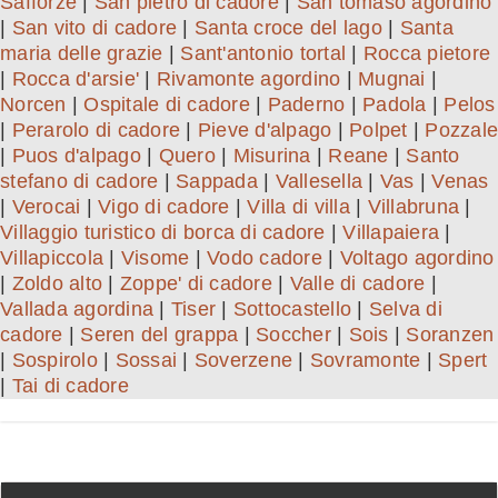
Safforze
|
San pietro di cadore
|
San tomaso agordino
|
San vito di cadore
|
Santa croce del lago
|
Santa
maria delle grazie
|
Sant'antonio tortal
|
Rocca pietore
|
Rocca d'arsie'
|
Rivamonte agordino
|
Mugnai
|
Norcen
|
Ospitale di cadore
|
Paderno
|
Padola
|
Pelos
|
Perarolo di cadore
|
Pieve d'alpago
|
Polpet
|
Pozzale
|
Puos d'alpago
|
Quero
|
Misurina
|
Reane
|
Santo
stefano di cadore
|
Sappada
|
Vallesella
|
Vas
|
Venas
|
Verocai
|
Vigo di cadore
|
Villa di villa
|
Villabruna
|
Villaggio turistico di borca di cadore
|
Villapaiera
|
Villapiccola
|
Visome
|
Vodo cadore
|
Voltago agordino
|
Zoldo alto
|
Zoppe' di cadore
|
Valle di cadore
|
Vallada agordina
|
Tiser
|
Sottocastello
|
Selva di
cadore
|
Seren del grappa
|
Soccher
|
Sois
|
Soranzen
|
Sospirolo
|
Sossai
|
Soverzene
|
Sovramonte
|
Spert
|
Tai di cadore