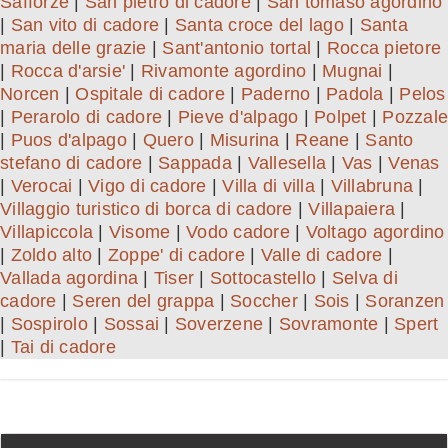
Safforze
|
San pietro di cadore
|
San tomaso agordino
|
San vito di cadore
|
Santa croce del lago
|
Santa
maria delle grazie
|
Sant'antonio tortal
|
Rocca pietore
|
Rocca d'arsie'
|
Rivamonte agordino
|
Mugnai
|
Norcen
|
Ospitale di cadore
|
Paderno
|
Padola
|
Pelos
|
Perarolo di cadore
|
Pieve d'alpago
|
Polpet
|
Pozzale
|
Puos d'alpago
|
Quero
|
Misurina
|
Reane
|
Santo
stefano di cadore
|
Sappada
|
Vallesella
|
Vas
|
Venas
|
Verocai
|
Vigo di cadore
|
Villa di villa
|
Villabruna
|
Villaggio turistico di borca di cadore
|
Villapaiera
|
Villapiccola
|
Visome
|
Vodo cadore
|
Voltago agordino
|
Zoldo alto
|
Zoppe' di cadore
|
Valle di cadore
|
Vallada agordina
|
Tiser
|
Sottocastello
|
Selva di
cadore
|
Seren del grappa
|
Soccher
|
Sois
|
Soranzen
|
Sospirolo
|
Sossai
|
Soverzene
|
Sovramonte
|
Spert
|
Tai di cadore